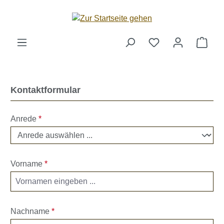
Zum Hauptinhalt springen
Ware
Kontaktformular
Anrede
*
Vorname
*
Nachname
*