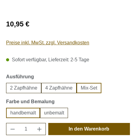
Regulärer Preis:
10,95 €
Preise inkl. MwSt. zzgl. Versandkosten
Sofort verfügbar, Lieferzeit: 2-5 Tage
auswählen
Ausführung
2 Zapfhähne
4 Zapfhähne
Mix-Set
auswählen
Farbe und Bemalung
handbemalt
unbemalt
Produkt Anzahl: Gib den gewünschten Wert e
In den Warenkorb