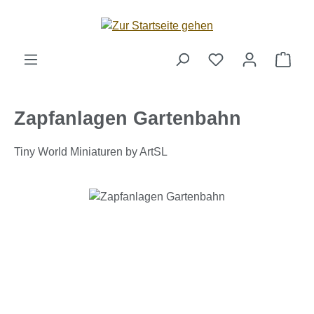
Zum Hauptinhalt springen
Ware
Zapfanlagen Gartenbahn
Tiny World Miniaturen by ArtSL
Bildergalerie überspringen