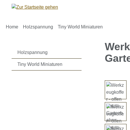
m Hauptinhalt springen
Zur Suche springen
Zur Hauptnavigation springen
Home
Holzspannung
Tiny World Miniaturen
Werkz
Holzspannung
Gart
Tiny World Miniaturen
Bildergaleri