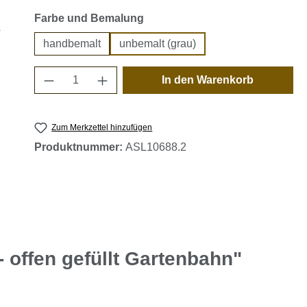
auswählen
Farbe und Bemalung
handbemalt
unbemalt (grau)
Produkt Anzahl: Gib den gewünschten 
In den Warenkorb
Zum Merkzettel hinzufügen
Produktnummer:
ASL10688.2
 offen gefüllt Gartenbahn"