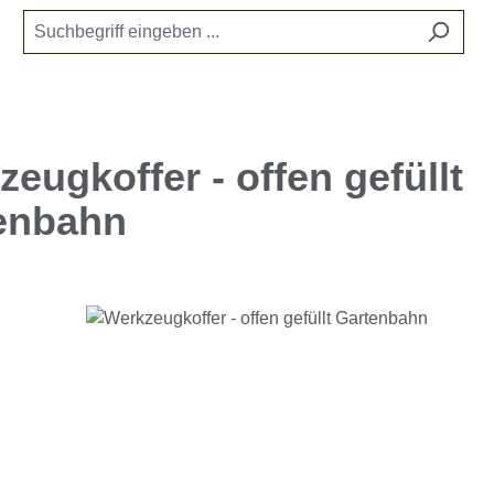
eugkoffer - offen gefüllt
enbahn
e überspringen