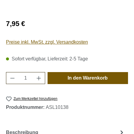
Regulärer Preis:
7,95 €
Preise inkl. MwSt. zzgl. Versandkosten
Sofort verfügbar, Lieferzeit: 2-5 Tage
Produkt Anzahl: Gib den gewünschten Wert e
In den Warenkorb
Zum Merkzettel hinzufügen
Produktnummer:
ASL10138
Beschreibung