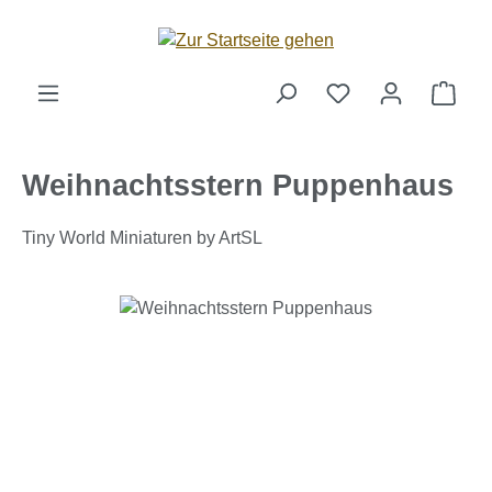
Zum Hauptinhalt springen
Ware
Weihnachtsstern Puppenhaus
Tiny World Miniaturen by ArtSL
Bildergalerie überspringen