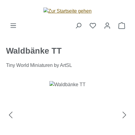
Zum Hauptinhalt springen
Ware
Waldbänke TT
Tiny World Miniaturen by ArtSL
Bildergalerie überspringen