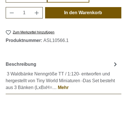
Produkt Anzahl: Gib den gewünschten Wert e
In den Warenkorb
Zum Merkzettel hinzufügen
Produktnummer:
ASL10566.1
Beschreibung
3 Waldbänke Nenngröße TT / 1:120- entworfen und
hergestellt von Tiny World Miniaturen -Das Set besteht
aus 3 Bänken (LxBxH=…
Mehr