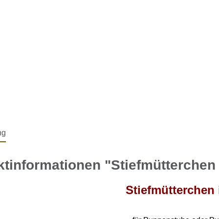
ng
ktinformationen "Stiefmütterche
Stiefmütterchen