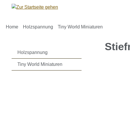
m Hauptinhalt springen
Zur Suche springen
Zur Hauptnavigation springen
Home
Holzspannung
Tiny World Miniaturen
Stie
Holzspannung
Tiny World Miniaturen
Bildergaleri