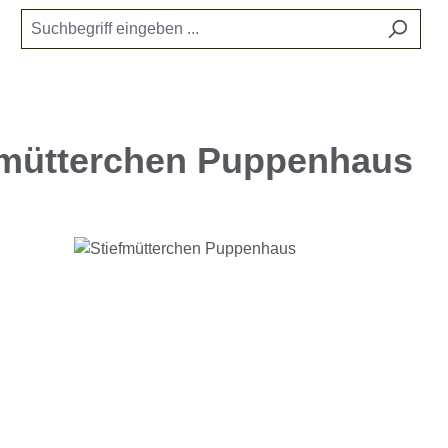
fmütterchen Puppenhaus
e überspringen