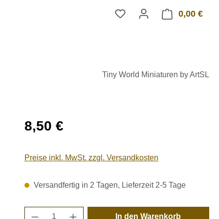
0,00 €
Ware
Tiny World Miniaturen by ArtSL
Regulärer Preis:
8,50 €
Preise inkl. MwSt. zzgl. Versandkosten
Versandfertig in 2 Tagen, Lieferzeit 2-5 Tage
Produkt Anzahl: Gib den gewünschten 
In den Warenkorb