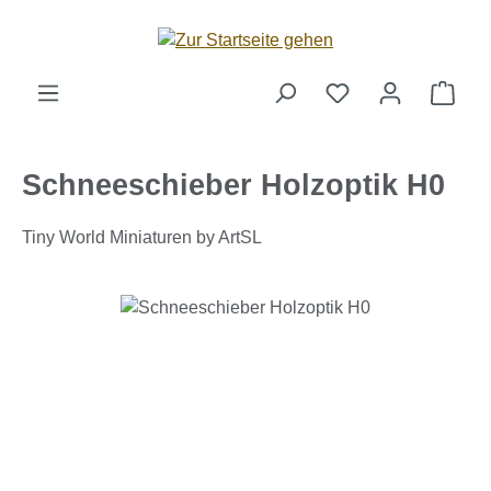
Zum Hauptinhalt springen
Ware
Schneeschieber Holzoptik H0
Tiny World Miniaturen by ArtSL
Bildergalerie überspringen