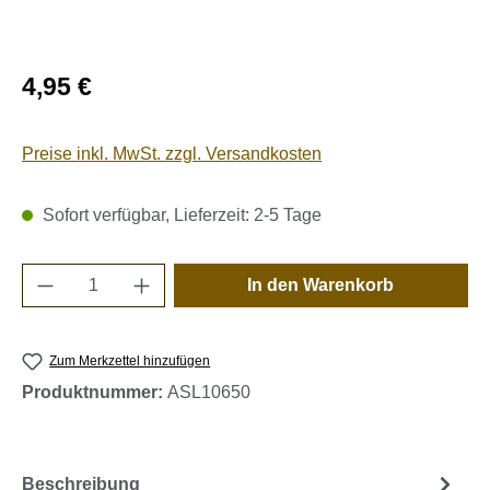
Regulärer Preis:
4,95 €
Preise inkl. MwSt. zzgl. Versandkosten
Sofort verfügbar, Lieferzeit: 2-5 Tage
Produkt Anzahl: Gib den gewünschten Wert e
In den Warenkorb
Zum Merkzettel hinzufügen
Produktnummer:
ASL10650
Beschreibung