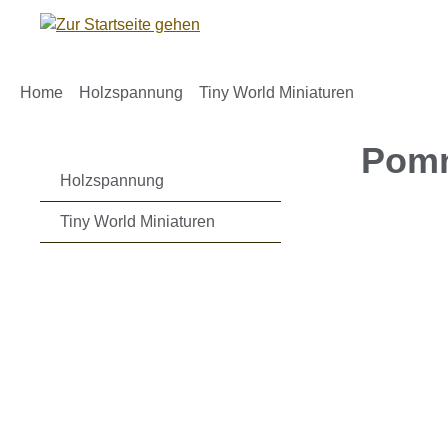
m Hauptinhalt springen
Zur Suche springen
Zur Hauptnavigation springen
Home
Holzspannung
Tiny World Miniaturen
Pomm
Holzspannung
Tiny World Miniaturen
Bildergaleri