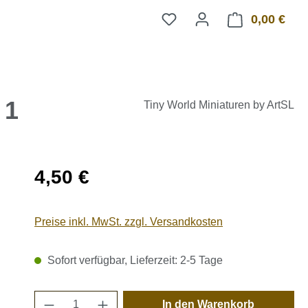
0,00 €
Ware
 1
Tiny World Miniaturen by ArtSL
Regulärer Preis:
4,50 €
Preise inkl. MwSt. zzgl. Versandkosten
Sofort verfügbar, Lieferzeit: 2-5 Tage
Produkt Anzahl: Gib den gewünschten 
In den Warenkorb