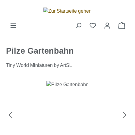
Zum Hauptinhalt springen
Ware
Pilze Gartenbahn
Tiny World Miniaturen by ArtSL
Bildergalerie überspringen