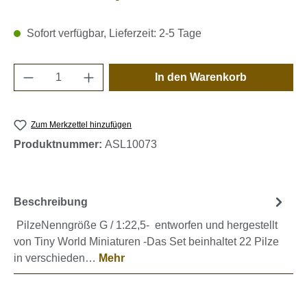
Sofort verfügbar, Lieferzeit: 2-5 Tage
Produkt Anzahl: Gib den gewünschten Wert e
In den Warenkorb
Zum Merkzettel hinzufügen
Produktnummer:
ASL10073
Beschreibung
PilzeNenngröße G / 1:22,5- entworfen und hergestellt
von Tiny World Miniaturen -Das Set beinhaltet 22 Pilze
in verschieden…
Mehr