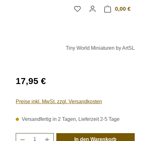
0,00 €
Ware
Tiny World Miniaturen by ArtSL
Regulärer Preis:
17,95 €
Preise inkl. MwSt. zzgl. Versandkosten
Versandfertig in 2 Tagen, Lieferzeit 2-5 Tage
Produkt Anzahl: Gib den gewünschten 
In den Warenkorb