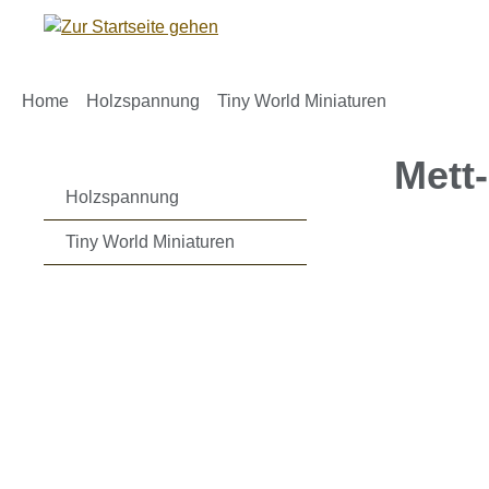
m Hauptinhalt springen
Zur Suche springen
Zur Hauptnavigation springen
Home
Holzspannung
Tiny World Miniaturen
Mett
Holzspannung
Tiny World Miniaturen
Bildergaleri