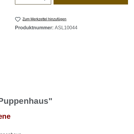
Zum Merkzettel hinzufügen
Produktnummer:
ASL10044
e Puppenhaus"
ene