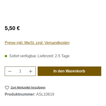
Regulärer Preis:
5,50 €
Preise inkl. MwSt. zzgl. Versandkosten
Sofort verfügbar, Lieferzeit: 2-5 Tage
Produkt Anzahl: Gib den gewünschten Wert e
In den Warenkorb
Zum Merkzettel hinzufügen
Produktnummer:
ASL10619