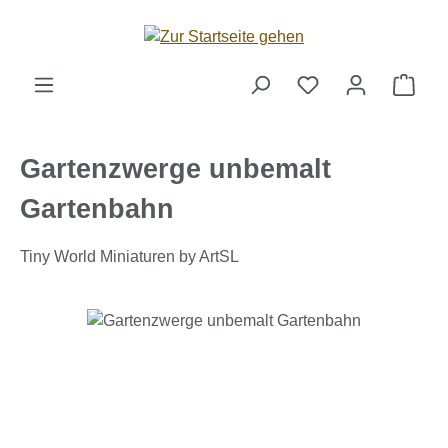
Zum Hauptinhalt springen
Ware
Gartenzwerge unbemalt
Gartenbahn
Tiny World Miniaturen by ArtSL
Bildergalerie überspringen