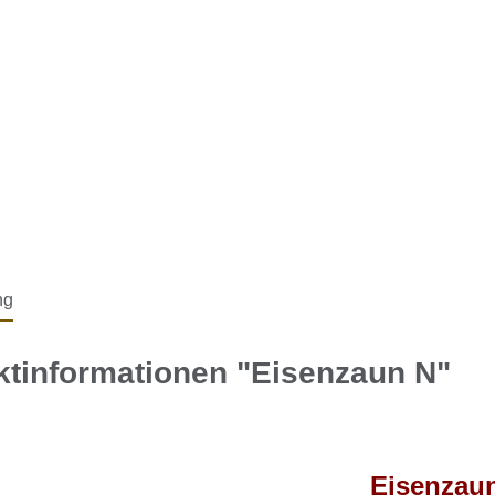
ng
ktinformationen "Eisenzaun N"
Eisenzau