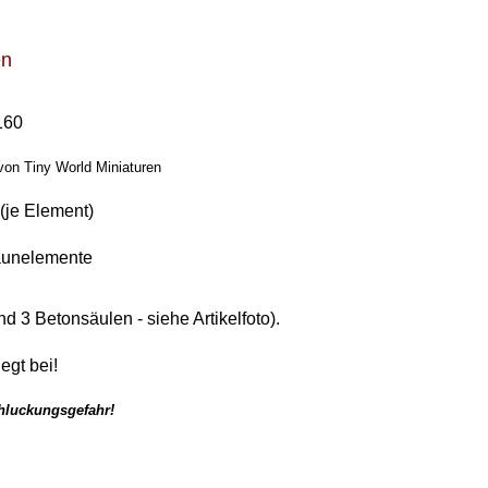
en
160
von Tiny World Miniaturen
(je Element)
Zaunelemente
 3 Betonsäulen - siehe Artikelfoto).
egt bei!
chluckungsgefahr!