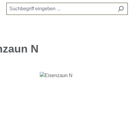
nzaun N
e überspringen