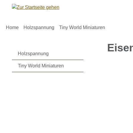
m Hauptinhalt springen
Zur Suche springen
Zur Hauptnavigation springen
Home
Holzspannung
Tiny World Miniaturen
Eise
Holzspannung
Tiny World Miniaturen
Bildergaleri