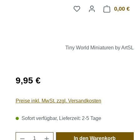
0,00 €
Ware
Tiny World Miniaturen by ArtSL
Regulärer Preis:
9,95 €
Preise inkl. MwSt. zzgl. Versandkosten
Sofort verfügbar, Lieferzeit: 2-5 Tage
Produkt Anzahl: Gib den gewünschten 
In den Warenkorb