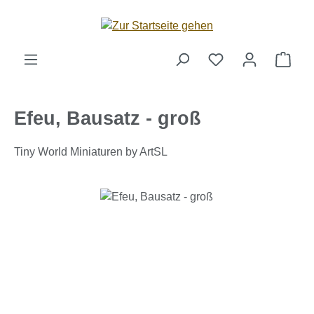
Zum Hauptinhalt springen
Ware
Efeu, Bausatz - groß
Tiny World Miniaturen by ArtSL
Bildergalerie überspringen