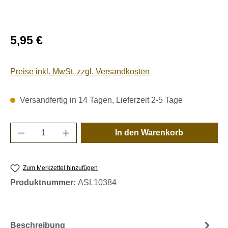
Regulärer Preis:
5,95 €
Preise inkl. MwSt. zzgl. Versandkosten
Versandfertig in 14 Tagen, Lieferzeit 2-5 Tage
Produkt Anzahl: Gib den gewünschten Wert e
In den Warenkorb
Zum Merkzettel hinzufügen
Produktnummer:
ASL10384
Beschreibung