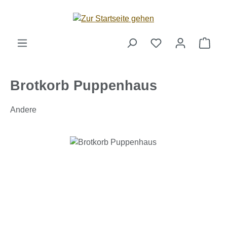
Zum Hauptinhalt springen
Ware
Brotkorb Puppenhaus
Andere
Bildergalerie überspringen