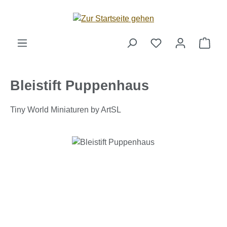
Zum Hauptinhalt springen
Ware
Bleistift Puppenhaus
Tiny World Miniaturen by ArtSL
Bildergalerie überspringen