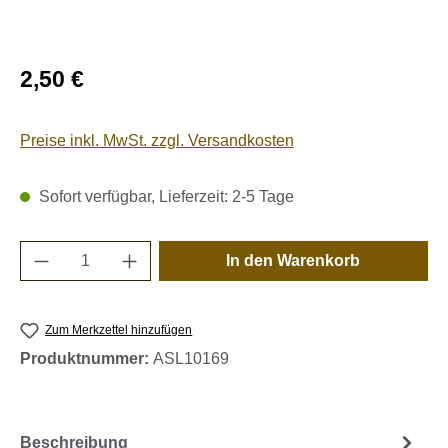
Regulärer Preis:
2,50 €
Preise inkl. MwSt. zzgl. Versandkosten
Sofort verfügbar, Lieferzeit: 2-5 Tage
Produkt Anzahl: Gib den gewünschten Wert e
In den Warenkorb
Zum Merkzettel hinzufügen
Produktnummer:
ASL10169
Beschreibung