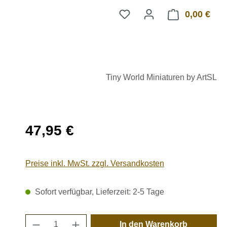
0,00 €
Ware
Tiny World Miniaturen by ArtSL
Regulärer Preis:
47,95 €
Preise inkl. MwSt. zzgl. Versandkosten
Sofort verfügbar, Lieferzeit: 2-5 Tage
Produkt Anzahl: Gib den gewünschten 
In den Warenkorb