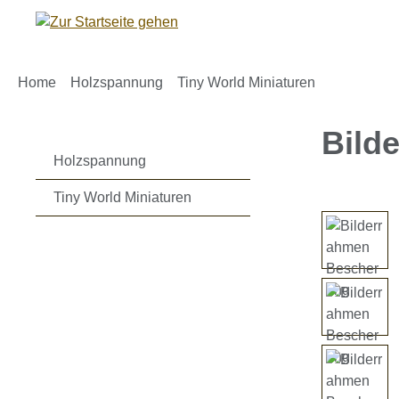
m Hauptinhalt springen
Zur Suche springen
Zur Hauptnavigation springen
Home
Holzspannung
Tiny World Miniaturen
Bild
Holzspannung
Tiny World Miniaturen
Bildergaleri