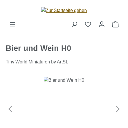
Zum Hauptinhalt springen
Ware
Bier und Wein H0
Tiny World Miniaturen by ArtSL
Bildergalerie überspringen