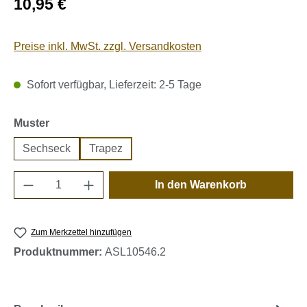
10,95 €
Preise inkl. MwSt. zzgl. Versandkosten
Sofort verfügbar, Lieferzeit: 2-5 Tage
auswählen
Muster
Sechseck
Trapez
Produkt Anzahl: Gib den gewünschten Wert e
In den Warenkorb
Zum Merkzettel hinzufügen
Produktnummer:
ASL10546.2