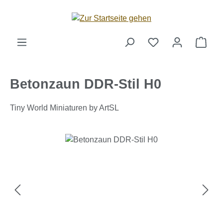
Zum Hauptinhalt springen
Ware
Betonzaun DDR-Stil H0
Tiny World Miniaturen by ArtSL
Bildergalerie überspringen