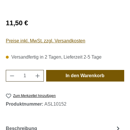
Regulärer Preis:
11,50 €
Preise inkl. MwSt. zzgl. Versandkosten
Versandfertig in 2 Tagen, Lieferzeit 2-5 Tage
Produkt Anzahl: Gib den gewünschten Wert e
In den Warenkorb
Zum Merkzettel hinzufügen
Produktnummer:
ASL10152
Beschreibung