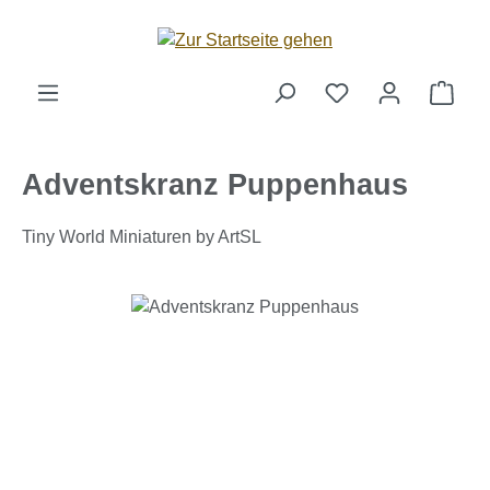
Zum Hauptinhalt springen
Ware
Adventskranz Puppenhaus
Tiny World Miniaturen by ArtSL
Bildergalerie überspringen