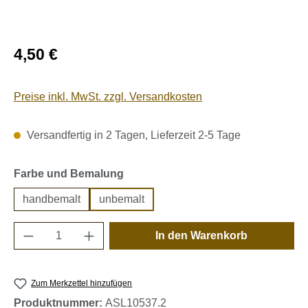
Regulärer Preis:
4,50 €
Preise inkl. MwSt. zzgl. Versandkosten
Versandfertig in 2 Tagen, Lieferzeit 2-5 Tage
auswählen
Farbe und Bemalung
handbemalt
unbemalt
Produkt Anzahl: Gib den gewünschten Wert e
In den Warenkorb
Zum Merkzettel hinzufügen
Produktnummer:
ASL10537.2