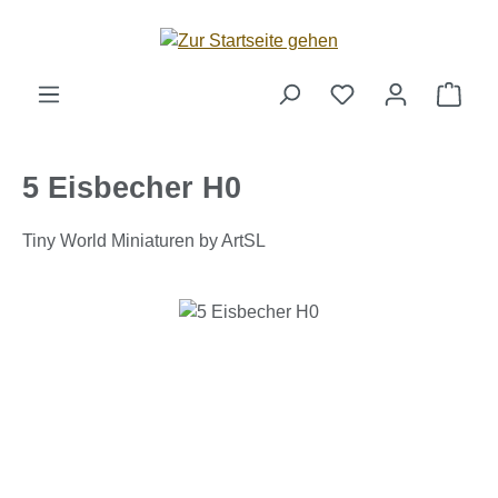
Zum Hauptinhalt springen
Ware
5 Eisbecher H0
Tiny World Miniaturen by ArtSL
Bildergalerie überspringen