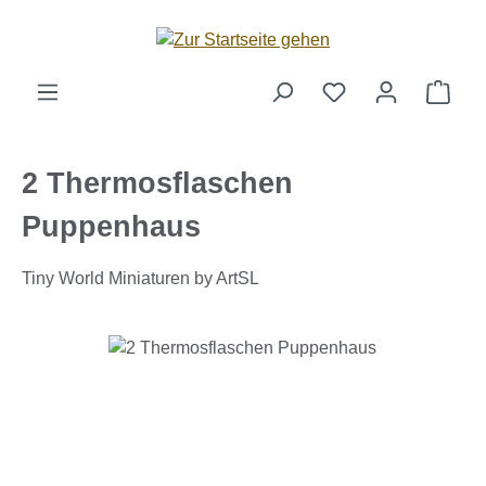
Zum Hauptinhalt springen
Ware
2 Thermosflaschen
Puppenhaus
Tiny World Miniaturen by ArtSL
Bildergalerie überspringen