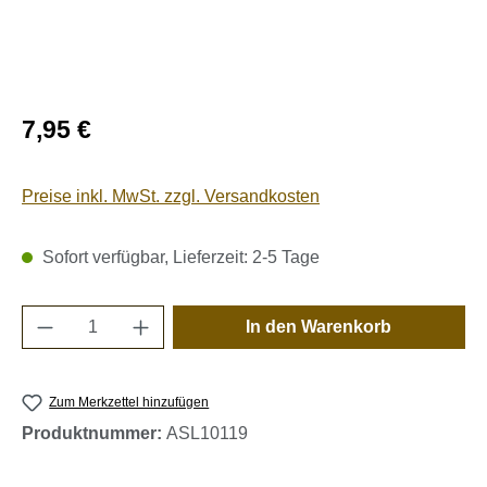
Regulärer Preis:
7,95 €
Preise inkl. MwSt. zzgl. Versandkosten
Sofort verfügbar, Lieferzeit: 2-5 Tage
Produkt Anzahl: Gib den gewünschten Wert e
In den Warenkorb
Zum Merkzettel hinzufügen
Produktnummer:
ASL10119