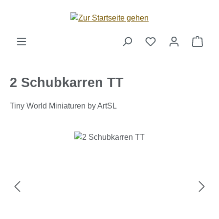
Zum Hauptinhalt springen
Ware
2 Schubkarren TT
Tiny World Miniaturen by ArtSL
Bildergalerie überspringen