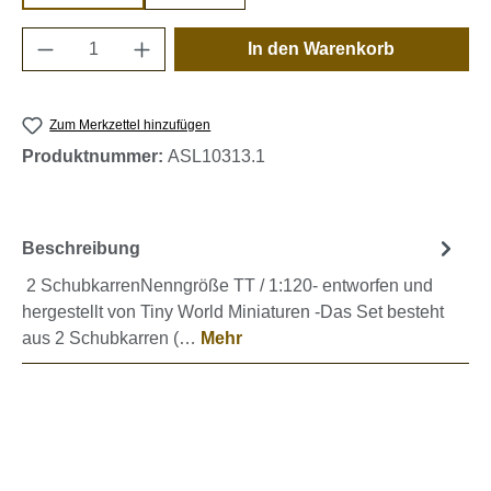
Produkt Anzahl: Gib den gewünschten Wert e
In den Warenkorb
Zum Merkzettel hinzufügen
Produktnummer:
ASL10313.1
Beschreibung
2 SchubkarrenNenngröße TT / 1:120- entworfen und
hergestellt von Tiny World Miniaturen -Das Set besteht
aus 2 Schubkarren (…
Mehr