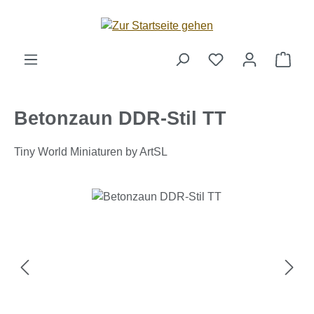
Zum Hauptinhalt springen
Ware
Betonzaun DDR-Stil TT
Tiny World Miniaturen by ArtSL
Bildergalerie überspringen