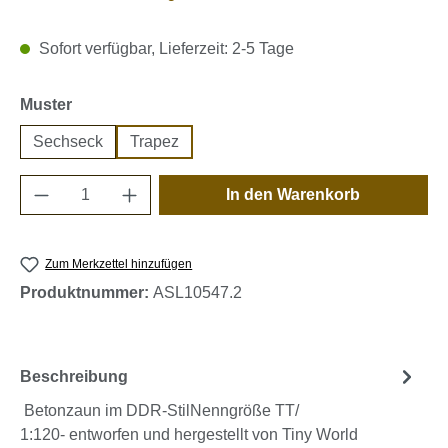
Sofort verfügbar, Lieferzeit: 2-5 Tage
auswählen
Muster
Sechseck
Trapez
Produkt Anzahl: Gib den gewünschten Wert e
In den Warenkorb
Zum Merkzettel hinzufügen
Produktnummer:
ASL10547.2
Beschreibung
Betonzaun im DDR-StilNenngröße TT/
1:120- entworfen und hergestellt von Tiny World